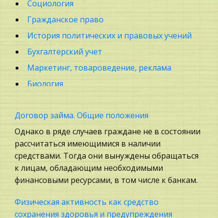
Социология
Гражданское право
История политических и правовых учений
Бухгалтерский учет
Маркетинг, товароведение, реклама
Биология
Техника
Договор займа. Общие положения
Политология, Политистория
Однако в ряде случаев граждане не в состоянии
Психология, Общение, Человек
рассчитаться имеющимися в наличии
Государственное регулирование, Таможня,
средствами. Тогда они вынуждены обращаться
Налоги
к лицам, обладающим необходимыми
Экскурсии и туризм
финансовыми ресурсами, в том числе к банкам.
Химия
Физическая активность как средство
Архитектура
сохранения здоровья и предупреждения