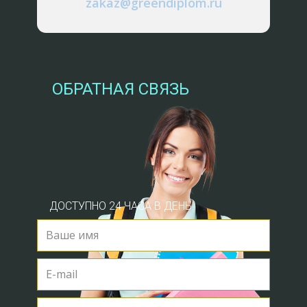
zakaz@greendiplom.ru
каждой из них представлена процедура
выполнения. И в третьей главе раскрываются
понятия качества, объёма и
репрезентативности выборки. А так же
рассмотрены основные ошибки, возникающие
ОБРАТНАЯ СВЯЗЬ
при составлении выборки и способы их
избежать. Цель курсовой работы выяснить,
какую роль выборка играет в социологическом
исследовании, и какие бывают типы выборок.
Обзор основных источников: 1. Зборовский Г.Е.,
Шуклина Е.А. Прикладная социология: Учебное
пособие. – М.: Гардарики,2004. – 176 с. В учебном
ДОСТУПНО 24 ЧАСА В ДЕНЬ!
пособии рассматривается следующее: понятие
прикладной социологии, её функции и место в
системе социологического знания, история
возникновения и развития, соотношение с
эмпирической социологией.