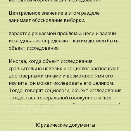
служивш
Компьютерные сети
Центральное значение в этом разделе
Программирование, Базы данных
занимает обоснование выборки.
Страховое право
Характер решаемой проблемы, цели и задачи
Геодезия, геология
исследования определяют, каким должен быть
объект исследования.
Пищевые продукты
Таможенное право
Иногда, когда объект исследования
Металлургия
сравнительно невелик и социолог располагает
достоверными силами и возможностями его
Ценные бумаги
изучить, он может исследовать его целиком.
Юридическая психология
Тогда, говорят социологи, объект исследования
Международное частное право
тождествен генеральной совокупности (все
элементы, составляющие объект исследования)
Международное право
и подвергается сплошному обследованию. Но
Жилищное право
проблема возникает, когда объект
Юридические документы
Экологическое право
исследования слишком велик и о сплошном