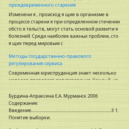
Охрана природы, Экология,
преждевременного старения
Природопользование
Изменени я , происход я щие в организме в
Теория систем управления
процессе старени я при определенном стечении
обсто я тельств, могут стать основой развити я
Компьютеры и периферийные устройства
болезней. Среди наиболее важных проблем, сто
Искусство
я щих перед мировым с
Экономическая теория, политэкономия,
Методы государственно-правового
макроэкономика
регулирования сервиса
Философия
Современная юриспруденция знает несколько
Культурология
методов правового регулирования. Каждый, из
Транспорт
которых имеет свое значение, свое место в
Ветеринария
системе государственных принципов.
Бурдина-Апраксина Е.А. Мурманск 2006
Пренебрегая, и не применяя соответс
Содержание:
Медицина
Введение………………………………………………………………….3 1.
Астрономия, Авиация, Космонавтика
Институт семьи в античную эпоху
Понятие выборки.
Сельское хозяйство
Общими для античных государств были пути