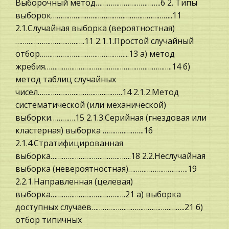
Выборочный метод……………………………..6 2. Типы
социального развития и особая форма
Менеджмент (Теория управления и
выборок………………………………………………………..11
собственности - античное рабовладение, а
организации)
2.1.Случайная выборка (вероятностная)
также основанная на ней форма производства.
Криминалистика и криминология
……………………………….11 2.1.1.Простой случайный
Общей, конечно со своими особенностями
Уголовное право
отбор………………………………………...13 а) метод
Учет доходов
жребия…………………………………………………………..14 б)
Трудовое право
метод таблиц случайных
Комментарий. 6. Заключение. 7. Список
Радиоэлектроника
чисел………………………………………14 2.1.2.Метод
используемой литературы . 1. Введение.
Международные экономические и валютно-
систематической (или механической)
Доходами организации признается увеличение
кредитные отношения
выборки………….15 2.1.3.Серийная (гнездовая или
экономических выгод в результате поступления
кластерная) выборка ………………….16
Банковское дело и кредитование
активов и (или) погашение обязател
2.1.4.Стратифицированная
Религия
выборка…………………………………….18 2.2.Неслучайная
Реализация компетентностного подхода на
Программное обеспечение
выборка (невероятностная)…………………………..19
уроках математики в начальной школе
2.2.1.Направленная (целевая)
История
Естественно, что реализовываться данный
выборка………………………………….21 а) выборка
подход должен уже в начальной школе. Однако
Материаловедение
доступных случаев…………………………………………..21 б)
большинство школьных программ,
Административное право
отбор типичных
используемых в современной начальной школе,