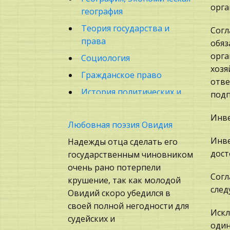
орга
география
Теория государства и
Согл
права
обяз
орга
Социология
хозя
Гражданское право
отве
История политических и
подп
правовых учений
Инве
Бухгалтерский учет
Любовная поэзия Овидия
Маркетинг,
Инве
Надежды отца сделать его
товароведение, реклама
дост
государственным чиновником
очень рано потерпели
Биология
Согл
крушение, так как молодой
Техника
след
Овидий скоро убедился в
Политология,
своей полной негодности для
Искл
Политистория
судейских и
один