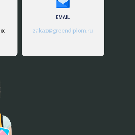
ыдаются лишь при наличии на
галтерской службы. 5. Использование
EMAIL
ых
zakaz@greendiplom.ru
и оформляются операции движения
трогой отчетности, за движением
хранения ценностей.
оля за сохранностью ценностей:
 специализация; материалы должны
их найти; необходимо оснастить места
 контрольными приборами и
ны храниться в специально
средств, утери соответствующих
, применении средств сигнализации,
енежным средствам. 8. Внезапные