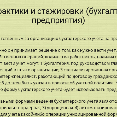
рактики и стажировки (бухгал
предприятия)
тственным за организацию бухгалтерского учета на пр
но он принимает решение о том, как нужно вести учет.
йственных операций, количества работников, наличия
т вести учет могут: 1 бухгалтерия, под руководством гла
оящий в штате организации; 3 специализированная орг
алтер-специалист, работающий по договору гражданск
об должен быть указан в приказе об учетной политике. 
ю форму бухгалтерского учета будет использовать пред
вными формами ведения бухгалтерского учета являются:
риально-ордерная; 3) упрощенная; 4) автоматизирова
 для учета какой-либо операции унифицированной форм