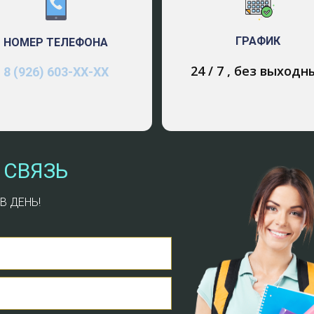
риалы, признанные дорогостоящими и дефицитными, в
одных документах визы уполномоченного работника бух
ГРАФИК
НОМЕР ТЕЛЕФОНА
ков строгой отчетности.
24 / 7 , без выходн
8 (926) 603-ХХ-ХХ
ки отдельных видов первичных документов, которым
деленных ценностей, могут быть отнесены к бланкам с
рых устанавливается особый контроль. 6. Организация 
числим некоторые предпосылки действительного контр
ветствующее оборудование складских помещений и их
 СВЯЗЬ
 размещены таким образом, чтобы можно было быстро 
ения соответствующими весовыми, измерительными и
В ДЕНЬ!
пособлениями, мерной тарой; денежные средства долж
ированных помещениях. 7. Средства охраны.
ятность хищений материальных ценностей и денежных 
ментов снижается при надлежащей организации охраны
новление сейфов, ограничении доступа к ценностям и д