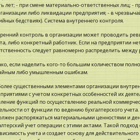
ть лет; - при смене материально-ответственных лиц; - п
ганизации либо ликвидации предприятия; - в чрезвычай
ийных бедствиях). Система внутреннего контроля.
ренний контроль в организации может проводить реви
та, либо конкретный работник. Если на предприятии не
тственность следует равномерно распределить между 
ко, если наделить кого-то большим количеством полно
айным либо умышленным ошибкам.
олее существенными элементами организации внутре
приятиями с учетом конкретных особенностей их деятел
ление функций по осуществлению реальной коммерчес
ельности от функции по ведению бухгалтерского учета.
олжен распоряжаться материальными ценностями и де
алтерский учет операции с этими актами. Такой подход
висимость учета и создает основу для действительного