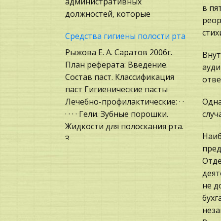
административных
Психология, Общение,
в пя
должностей, которые
Человек
реор
Государственное
стих
Средства гигиены полости рта
регулирование, Таможня,
Рыжова Е. А. Саратов 2006г.
Внут
Налоги
План реферата: Введение.
ауди
Экскурсии и туризм
Состав паст. Классификация
отве
Химия
паст Гигиенические пасты
Лечебно-профилактические: · ·
Одна
Архитектура
· · · · Гели. Зубные порошки.
случ
Охрана природы,
Жидкости для полоскания рта.
Экология,
Наиб
З
Природопользование
пред
Юридические основы аудита
Отде
Теория систем управления
деят
Экспертиза завершается
Компьютеры и
не д
составлением аудиторского
периферийные устройства
бухг
заключения. Аудитор – это
Искусство
неза
квалифицированный