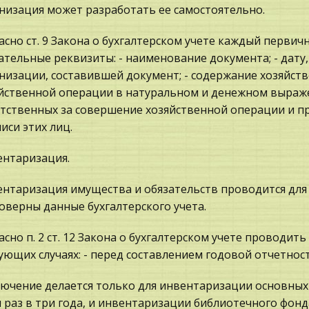
низация может разработать ее самостоятельно.
асно ст. 9 Закона о бухгалтерском учете каждый перви
ательные реквизиты: - наименование документа; - дату, 
низации, составившей документ; - содержание хозяйст
йственной операции в натуральном и денежном выраже
тственных за совершение хозяйственной операции и пр
иси этих лиц.
нтаризация.
нтаризация имущества и обязательств проводится для 
оверны данные бухгалтерского учета.
асно п. 2 ст. 12 Закона о бухгалтерском учете проводи
ующих случаях: - перед составлением годовой отчетност
ючение делается только для инвентаризации основных
 раз в три года, и инвентаризации библиотечного фон