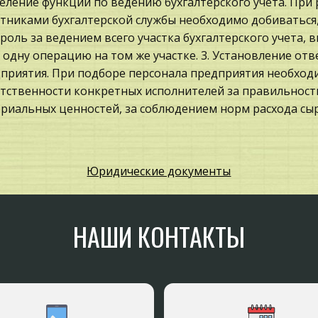
еление функций по ведению бухгалтерского учета. При
тниками бухгалтерской службы необходимо добиваться,
роль за ведением всего участка бухгалтерского учета,
 одну операцию на том же участке. 3. Установление от
приятия. При подборе персонала предприятия необход
тственности конкретных исполнителей за правильность
риальных ценностей, за соблюдением норм расхода сыр
троэнергии, за правильное оформление и составление 
временную передачу их для отражения в бухгалтерском 
Юридические документы
ое распределение ответственности не только даст псих
делять результативность работы каждого сотрудника
оженных на него обязанностей. 4. Система утверждений
НАШИ КОНТАКТЫ
ренними правилами и регламентами предприятия долж
 которые имеют право подписи документов на отпуск м
жных средств, на принятие к учету командировочных и 
но быть ограничено число лиц, которым предоставле
остями и дорогостоящим имуществом. Может быть уст