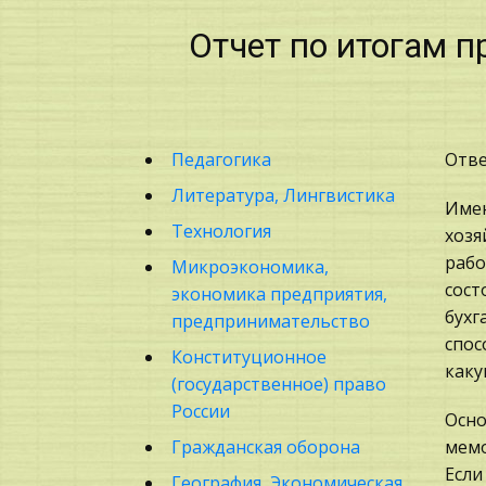
Отчет по итогам п
Педагогика
Отве
Литература, Лингвистика
Имен
Технология
хозя
рабо
Микроэкономика,
сост
экономика предприятия,
бухг
предпринимательство
спос
Конституционное
каку
(государственное) право
России
Осно
Гражданская оборона
мемо
Если
География, Экономическая