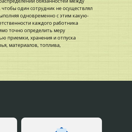
 распределении обязанностей между
 чтобы один сотрудник не осуществлял
 выполняя одновременно с этим какую-
ветственности каждого работника
имо точно определить меру
ю приемки, хранения и отпуска
ья, материалов, топлива,
первичных учетных документов,
учете.
ологический эффект, ни и позволит
 и контролировать выполнение
.
ен быть определен круг должностных
атериальных ценностей, на расход
представительских расходов. Особо
но право распоряжаться дефицитными
ановлен порядок, при котором