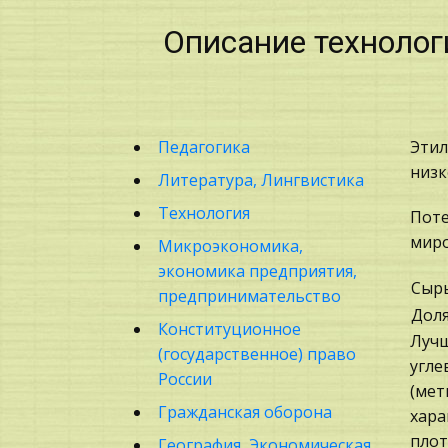
Описание технолог
Педагогика
Этил
низк
Литература, Лингвистика
Технология
Поте
миро
Микроэкономика,
экономика предприятия,
Сыр
предпринимательство
Доля
Конституционное
Лучш
(государственное) право
угле
России
(мет
Гражданская оборона
хара
плот
География, Экономическая