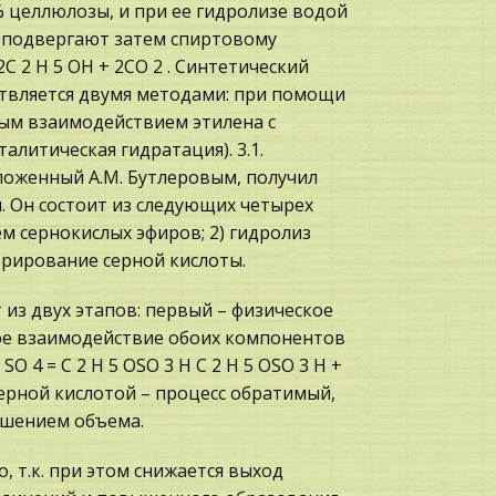
% целлюлозы, и при ее гидролизе водой
ю подвергают затем спиртовому
6 2C 2 H 5 OH + 2CO 2 . Синтетический
ствляется двумя методами: при помощи
ным взаимодействием этилена с
литическая гидратация). 3.1.
ложенный А.М. Бутлеровым, получил
 Он состоит из следующих четырех
ем сернокислых эфиров; 2) гидролиз
трирование серной кислоты.
из двух этапов: первый – физическое
ное взаимодействие обоих компонентов
O 4 = C 2 H 5 OSO 3 H C 2 H 5 OSO 3 H +
а серной кислотой – процесс обратимый,
ьшением объема.
 т.к. при этом снижается выход