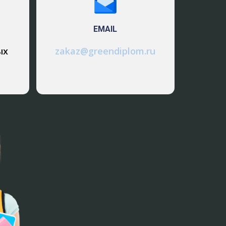
рименения неконцентрированного
апитальными и эксплуатационными
EMAIL
ых
zakaz@greendiplom.ru
ков. Среди них можно отметить
й; · малоэффективное удаление
етоде экстрагирования в экстракт
ется в разбавленной кислоте; ·
 технологического процесса является
ции. Во-первых, концентрировать
сс концентрирования из-за высокой
 серной кислоты от раскисления,
· неиспользованные возможности
ция этилена Наиболее разработанным
астоящее время является процесс
OH ( г .) + 41868Дж/моль.
 « СН 3 -СН 2 -ОН 2 + , СН 3 -СН 2 -ОН 2 +