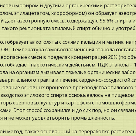
иловым эфиром и другими органическими растворителям
олом, этилацетатом, хлороформом) он образует азеотро
й дает азеотропную смесь, содержащую 95,6% спирта и,
 такого ректификата этиловый спирт обычно и употреб
ол образует алкоголяты с солями кальция и магния, напри
5 OH . Температура самовоспламенения этанола составляе
воопасные смеси в пределах концентраций 20% (по объе
ол обладает наркотическим действием, ПДК этанола – 1
ола на организм вызывает тяжелые органические забол
варительного тракта и печени, сердечно-сосудистой си
нование основных процессов производства этилового 
зводство этилового спирта основывалось на пищевом 
торых зерновых культур и картофеля с помощью фер
ками. Этот способ сохранился и до сих пор, но он связ
я и не может удовлетворить промышленность.
ой метод, также основанный на переработке раститель