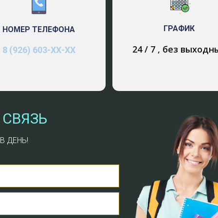
нению с прямой гидратацией является возможность п
ена, т.к. его концентрирование связано с большими к
ГРАФИК
НОМЕР ТЕЛЕФОНА
атами.
24 / 7 , без выходн
8 (926) 603-ХХ-ХХ
ко метод сернокислой гидратации имеет ряд недостат
ующие: · применение сложных и громоздких конструкци
меров однократным экстрагированием. При принятом м
ходит 70-75% полимеров, значит, до 30% полимеров оста
ентрирование отработанной серной кислоты. Эта часть
 СВЯЗЬ
м слабым звеном во всем методе сернокислой гидрата
оту удается лишь до 88-90%, а, во-вторых, такой проце
ературы топочных газов приводит к ощутимым потерям
В ДЕНЬ!
овождающегося выбросом вредного SO 2 в атмосферу; 
омии энергетических средств. 3.2. Парофазная гидрата
енительно к имеющимся промышленным установкам в н
азной гидратации: CH 2 =CH 2( г .) + H 2 O ( г .) = C 2 H 5 
изм: CH 2 =CH 2 + Н + « СН 3 -СН 2 + , СН 3 -СН 2 + + Н 2 О