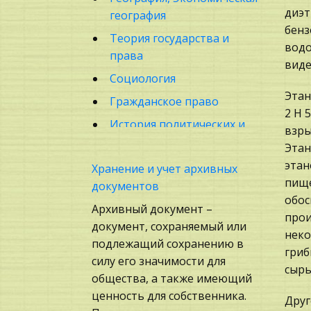
диэт
география
бенз
Теория государства и
водо
права
виде
Социология
Этан
Гражданское право
2 H 
История политических и
взры
правовых учений
Этан
Бухгалтерский учет
этан
Хранение и учет архивных
пище
документов
Маркетинг,
обос
товароведение, реклама
Архивный документ –
прои
документ, сохраняемый или
Биология
неко
подлежащий сохранению в
Техника
гриб
силу его значимости для
сырь
Политология,
общества, а также имеющий
Политистория
ценность для собственника.
Друг