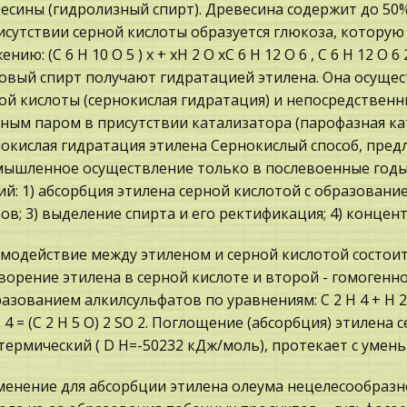
есины (гидролизный спирт). Древесина содержит до 50
исутствии серной кислоты образуется глюкоза, котору
нию: (C 6 H 10 O 5 ) x + xH 2 O xC 6 H 12 O 6 , C 6 H 12 O 
овый спирт получают гидратацией этилена. Она осуще
ой кислоты (сернокислая гидратация) и непосредствен
ным паром в присутствии катализатора (парофазная ката
окислая гидратация этилена Сернокислый способ, пред
ышленное осуществление только в послевоенные годы.
ий: 1) абсорбция этилена серной кислотой с образовани
ов; 3) выделение спирта и его ректификация; 4) концен
модействие между этиленом и серной кислотой состоит 
ворение этилена в серной кислоте и второй - гомоген
разованием алкилсульфатов по уравнениям: C 2 H 4 + H 2 S
H 4 = (C 2 H 5 O) 2 SO 2. Поглощение (абсорбция) этилен
термический ( D H=-50232 кДж/моль), протекает с умен
енение для абсорбции этилена олеума нецелесообразно,