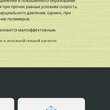
оединений и повышенного образования
 при прочих равных условиях скорость
парциального давления, однако, при
ние полимеров.
тановится малоэффективным.
е в исходной серной кислоте
, увеличивают поверхность контакта
олее быстрому и полному растворению
риняты следующие условия абсорбции
ра 80-85 0 С, · парциальное давление
лена и высших олефинов в исходной
из этил - и диэтилсульфата по
 H 5 O) 2 SO 2 + 2H 2 O 2 C 2 H 5 OH + H 2
ания необходим избыток воды, и, по
к. кроме основной реакции идет
C 2 H 5 OC 2 H 5 + C 2 H 5 OSO 3 H, (C 2
преимуществом сернокислой гидратации по