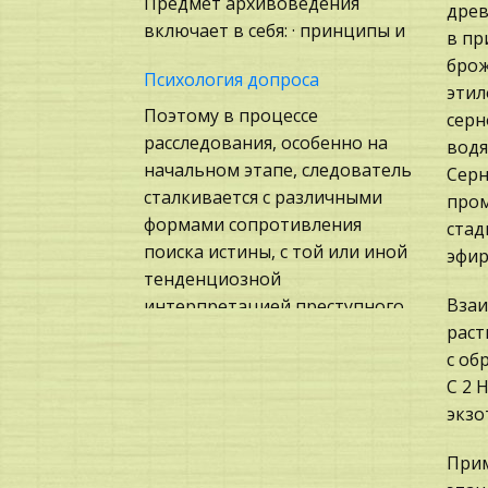
Предмет архивоведения
Психология, Общение,
древ
включает в себя: · принципы и
Человек
в пр
броже
Государственное
Психология допроса
этил
регулирование, Таможня,
Поэтому в процессе
серн
Налоги
расследования, особенно на
водя
Экскурсии и туризм
начальном этапе, следователь
Серн
Химия
сталкивается с различными
пром
формами сопротивления
стад
Архитектура
поиска истины, с той или иной
эфир
Охрана природы,
тенденциозной
Экология,
Взаи
интерпретацией преступного
Природопользование
раст
событи
Теория систем управления
с об
Этические нормы в деловом
C 2 
Компьютеры и
общении. Проведение
экзо
периферийные устройства
переговоров. Особенности
Искусство
Прим
психологического