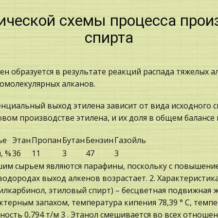
ической схемы процесса прои
спирта
ен образуется в результате реакций распада тяжелых 
омолекулярных алканов.
нциальный выход этилена зависит от вида исходного с
вом производстве этилена, и их доля в общем балансе
ье
Этан
Пропан
Бутан
Бензин
Газойль
, %
36
11
3
47
3
им сырьем являются парафины, поскольку с повышени
водородах выход алкенов возрастает. 2. Характеристика
илкарбинол, этиловый спирт) – бесцветная подвижная ж
ктерным запахом, температура кипения 78,39 ° С, темпер
ность 0,794 т/м 3 . Этанол смешивается во всех отноше