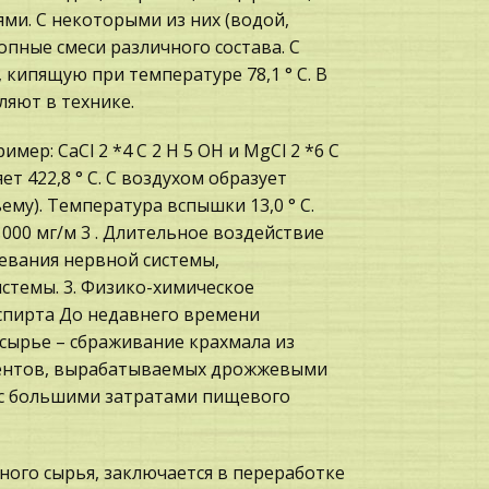
и. С некоторыми из них (водой,
пные смеси различного состава. С
 кипящую при температуре 78,1 ° С. В
ляют в технике.
мер: CaCl 2 *4 C 2 H 5 OH и MgCl 2 *6 C
т 422,8 ° С. С воздухом образует
му). Температура вспышки 13,0 ° С.
000 мг/м 3 . Длительное воздействие
евания нервной системы,
стемы. 3. Физико-химическое
спирта До недавнего времени
сырье – сбраживание крахмала из
ментов, вырабатываемых дрожжевыми
ан с большими затратами пищевого
ного сырья, заключается в переработке