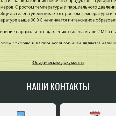
ола из-за образования побочных продуктов – сульфос
меров. С ростом температуры и парциального давления
рбции этилена увеличивается с ростом температуры и 
ературе выше 90 0 С начинается интенсивное образова
ичение парциального давления этилена выше 2 МПа с
ором, ускоряющим процесс абсорбции, является наличи
сульфатов, которые, обладая свойствами эмульгаторов
дствие пенообразования, и тем самым способствуют б
Юридические документы
ена. В настоящее время в промышленных установках п
ена: · концентрация серной кислоты 97-98%, · температу
ена на входе в абсорбер 1-1,5МПа, · содержание пропи
ен-этановой фракции В ходе второй стадии идет гидрол
НАШИ КОНТАКТЫ
ениям: C 2 H 5 OSO 3 H + H 2 O C 2 H 5 OH + H 2 SO 4 , (C 2
 Эта стадия также обратима, для обеспечения ее протек
ожности, быстрое удаление спирта из зоны реакции, т.
ование диэтилового эфира: (C 2 H 5 O) 2 SO 2 + C 2 H 5 OH 
O) 2 SO 2 + H 2 O C 2 H 5 OC 2 H 5 + H 2 SO 4. Главным 