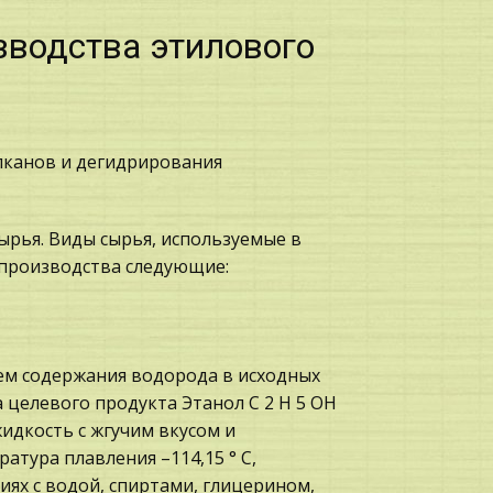
зводства этилового
алканов и дегидрирования
ырья. Виды сырья, используемые в
 производства следующие:
ем содержания водорода в исходных
 целевого продукта Этанол C 2 H 5 OH
идкость с жгучим вкусом и
атура плавления –114,15 ° С,
ниях с водой, спиртами, глицерином,